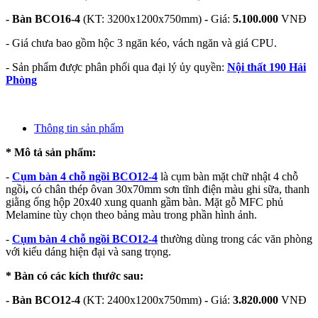
- Bàn BCO16-4
(KT: 3200x1200x750mm)
-
Giá:
5.100.000
VNĐ
- Giá chưa bao gồm hộc 3 ngăn kéo, vách ngăn và giá CPU.
- Sản phẩm được phân phối qua đại lý ủy quyền:
Nội thất 190 Hải
Phòng
Thông tin sản phẩm
* Mô tả sản phẩm:
-
Cụm bàn 4 chỗ ngồi BCO12-4
là cụm bàn mặt chữ nhật 4 chỗ
ngồi
,
có chân thép ôvan 30x70mm sơn tĩnh điện màu ghi sữa, thanh
giằng ống hộp 20x40 xung quanh gầm bàn. Mặt gỗ MFC phủ
Melamine tùy chọn theo bảng màu trong phần hình ảnh.
-
Cụm bàn 4 chỗ ngồi BCO12-4
thường dùng trong các văn phòng
với kiểu dáng hiện đại và sang trọng.
* Bàn có các kích thước sau:
- Bàn BCO12-4
(KT: 2400x1200x750mm)
-
Giá:
3.820.000
VNĐ