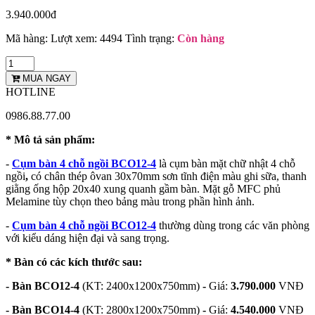
3.940.000đ
Mã hàng:
Lượt xem: 4494
Tình trạng:
Còn hàng
MUA NGAY
HOTLINE
0986.88.77.00
* Mô tả sản phẩm:
-
Cụm bàn 4 chỗ ngồi BCO12-4
là cụm bàn mặt chữ nhật 4 chỗ
ngồi
,
có chân thép ôvan 30x70mm sơn tĩnh điện màu ghi sữa, thanh
giằng ống hộp 20x40 xung quanh gầm bàn. Mặt gỗ MFC phủ
Melamine tùy chọn theo bảng màu trong phần hình ảnh.
-
Cụm bàn 4 chỗ ngồi BCO12-4
thường dùng trong các văn phòng
với kiểu dáng hiện đại và sang trọng.
* Bàn có các kích thước sau:
- Bàn BCO12-4
(KT: 2400x1200x750mm)
-
Giá:
3.790.000
VNĐ
- Bàn BCO14-4
(KT: 2800x1200x750mm)
-
Giá:
4.540.000
VNĐ