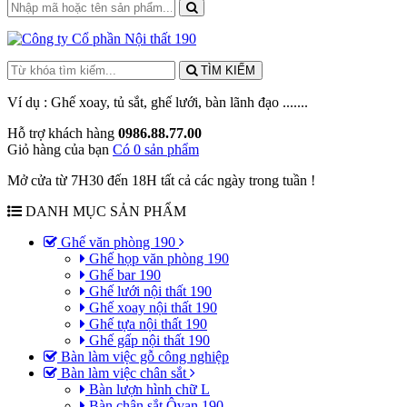
TÌM KIẾM
Ví dụ : Ghế xoay, tủ sắt, ghế lưới, bàn lãnh đạo .......
Hỗ trợ khách hàng
0986.88.77.00
Giỏ hàng của bạn
Có 0 sản phẩm
Mở cửa từ 7H30 đến 18H tất cả các ngày trong tuần !
DANH MỤC SẢN PHẨM
Ghế văn phòng 190
Ghế họp văn phòng 190
Ghế bar 190
Ghế lưới nội thất 190
Ghế xoay nội thất 190
Ghế tựa nội thất 190
Ghế gấp nội thất 190
Bàn làm việc gỗ công nghiệp
Bàn làm việc chân sắt
Bàn lượn hình chữ L
Bàn chân sắt Ôvan 190