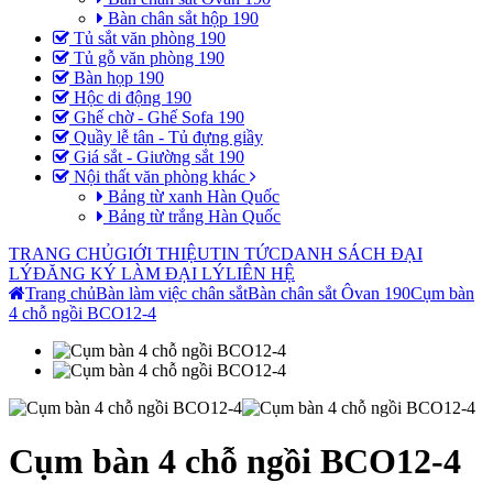
Bàn chân sắt hộp 190
Tủ sắt văn phòng 190
Tủ gỗ văn phòng 190
Bàn họp 190
Hộc di động 190
Ghế chờ - Ghế Sofa 190
Quầy lễ tân - Tủ đựng giầy
Giá sắt - Giường sắt 190
Nội thất văn phòng khác
Bảng từ xanh Hàn Quốc
Bảng từ trắng Hàn Quốc
TRANG CHỦ
GIỚI THIỆU
TIN TỨC
DANH SÁCH ĐẠI
LÝ
ĐĂNG KÝ LÀM ĐẠI LÝ
LIÊN HỆ
Trang chủ
Bàn làm việc chân sắt
Bàn chân sắt Ôvan 190
Cụm bàn
4 chỗ ngồi BCO12-4
Cụm bàn 4 chỗ ngồi BCO12-4