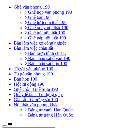
Ghế văn phòng 190
Ghế họp văn phòng 190
Ghế bar 190
Ghế lưới nội thất 190
Ghế xoay nội thất 190
Ghế tựa nội thất 190
Ghế gấp nội thất 190
Bàn làm việc gỗ công nghiệp
Bàn làm việc chân sắt
Bàn lượn hình chữ L
Bàn chân sắt Ôvan 190
Bàn chân sắt hộp 190
Tủ sắt văn phòng 190
Tủ gỗ văn phòng 190
Bàn họp 190
Hộc di động 190
Ghế chờ - Ghế Sofa 190
Quầy lễ tân - Tủ đựng giầy
Giá sắt - Giường sắt 190
Nội thất văn phòng khác
Bảng từ xanh Hàn Quốc
Bảng từ trắng Hàn Quốc